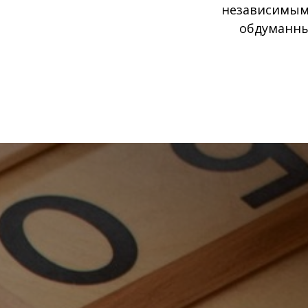
независимым
обдуманны