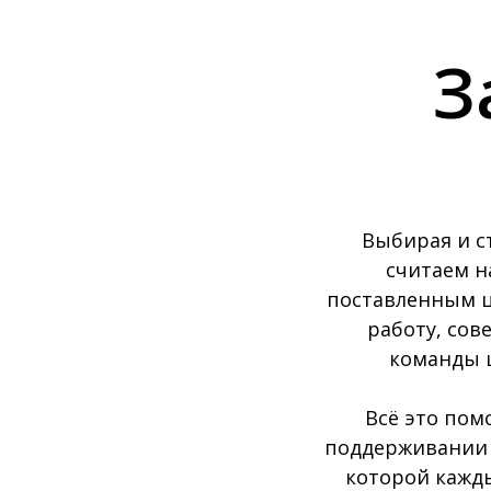
З
Выбирая и с
считаем н
поставленным ц
работу, сов
команды 
Всё это пом
поддерживании 
которой кажды